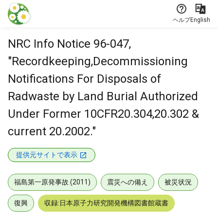
本文に飛ぶ
ヘルプ
English
NRC Info Notice 96-047,
"Recordkeeping,Decommissioning
Notifications For Disposals of
Radwaste by Land Burial Authorized
Under Former 10CFR20.304,20.302 &
current 20.2002."
提供元サイトで表示
福島第一原発事故 (2011)
震災への備え
被災状況
復興
収録:日本原子力研究開発機構図書館蔵書