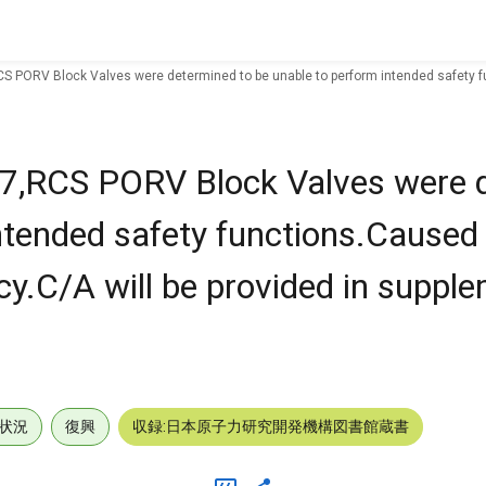
 PORV Block Valves were determined to be unable to perform intended safety fun
7,RCS PORV Block Valves were 
intended safety functions.Caused
ncy.C/A will be provided in suppl
状況
復興
収録:日本原子力研究開発機構図書館蔵書