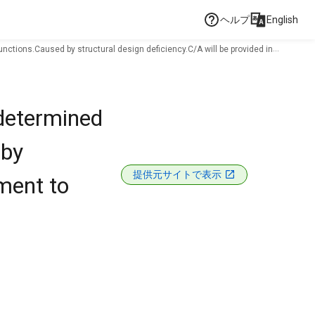
ヘルプ
English
ctions.Caused by structural design deficiency.C/A will be provided in
determined
 by
提供元サイトで表示
ement to