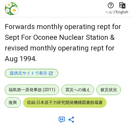
本文に飛ぶ
ヘルプ
English
Forwards monthly operating rept for
Sept For Oconee Nuclear Station &
revised monthly operating rept for
Aug 1994.
提供元サイトで表示
福島第一原発事故 (2011)
震災への備え
被災状況
復興
収録:日本原子力研究開発機構図書館蔵書