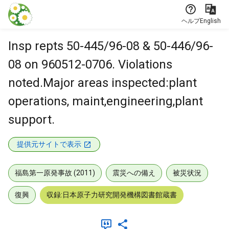
本文に飛ぶ
ヘルプ
English
Insp repts 50-445/96-08 & 50-446/96-
08 on 960512-0706. Violations
noted.Major areas inspected:plant
operations, maint,engineering,plant
support.
提供元サイトで表示
福島第一原発事故 (2011)
震災への備え
被災状況
復興
収録:日本原子力研究開発機構図書館蔵書