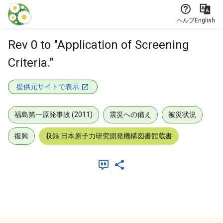
本文に飛ぶ
ヘルプ
English
Rev 0 to "Application of Screening
Criteria."
提供元サイトで表示
福島第一原発事故 (2011)
震災への備え
被災状況
復興
収録:日本原子力研究開発機構図書館蔵書
メタデータ