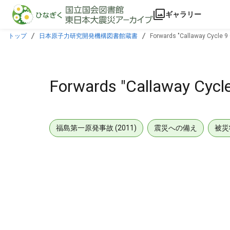
本文に飛ぶ
ギャラリー
トップ
日本原子力研究開発機構図書館蔵書
Forwards "Callaway Cycle 9
Forwards "Callaway Cycl
福島第一原発事故 (2011)
震災への備え
被災
メタデータ