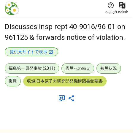
本文に飛ぶ
ヘルプ
English
Discusses insp rept 40-9016/96-01 on
961125 & forwards notice of violation.
提供元サイトで表示
福島第一原発事故 (2011)
震災への備え
被災状況
復興
収録:日本原子力研究開発機構図書館蔵書
メタデータ