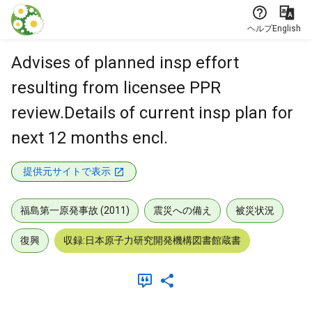
本文に飛ぶ
ヘルプ
English
Advises of planned insp effort
resulting from licensee PPR
review.Details of current insp plan for
next 12 months encl.
提供元サイトで表示
福島第一原発事故 (2011)
震災への備え
被災状況
復興
収録:日本原子力研究開発機構図書館蔵書