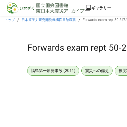
本文に飛ぶ
ギャラリー
トップ
日本原子力研究開発機構図書館蔵書
Forwards exam rept 50-247
Forwards exam rept 50-
福島第一原発事故 (2011)
震災への備え
被災
メタデータ