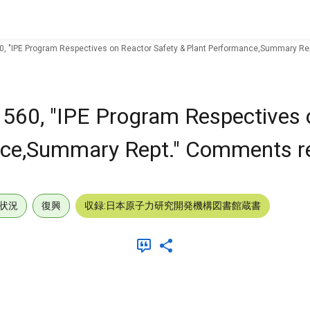
, "IPE Program Respectives on Reactor Safety & Plant Performance,Summary Re
560, "IPE Program Respectives 
nce,Summary Rept." Comments r
状況
復興
収録:日本原子力研究開発機構図書館蔵書