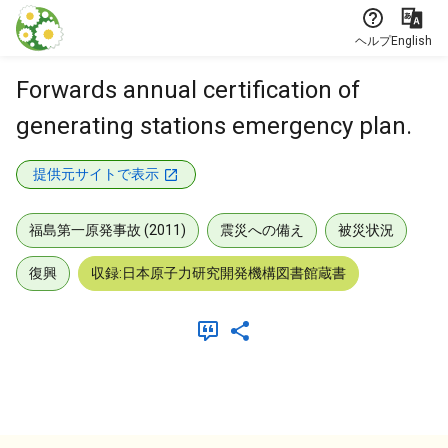
本文に飛ぶ
ヘルプ
English
Forwards annual certification of
generating stations emergency plan.
提供元サイトで表示
福島第一原発事故 (2011)
震災への備え
被災状況
復興
収録:日本原子力研究開発機構図書館蔵書
メタデータ