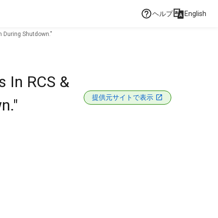
ヘルプ
English
n During Shutdown."
s In RCS &
提供元サイトで表示
n."