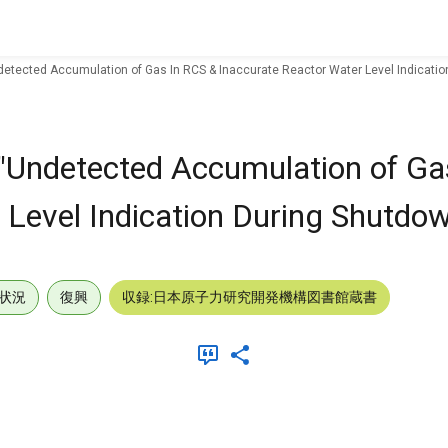
detected Accumulation of Gas In RCS & Inaccurate Reactor Water Level Indicatio
 "Undetected Accumulation of Ga
 Level Indication During Shutdow
状況
復興
収録:日本原子力研究開発機構図書館蔵書