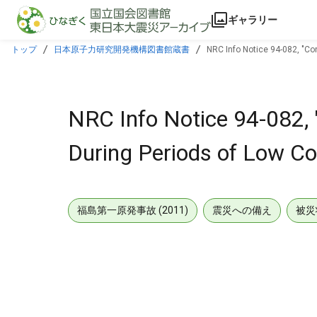
本文に飛ぶ
ギャラリー
トップ
日本原子力研究開発機構図書館蔵書
NRC Info Notice 94-082, "Con
NRC Info Notice 94-082, "C
During Periods of Low Co
福島第一原発事故 (2011)
震災への備え
被災