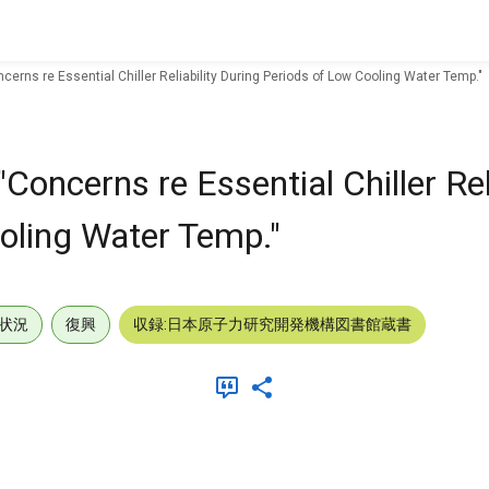
cerns re Essential Chiller Reliability During Periods of Low Cooling Water Temp."
oncerns re Essential Chiller Reli
oling Water Temp."
状況
復興
収録:日本原子力研究開発機構図書館蔵書