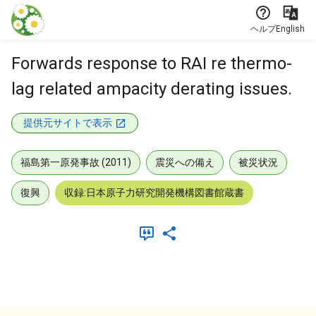
本文に飛ぶ
ヘルプ
English
Forwards response to RAI re thermo-
lag related ampacity derating issues.
提供元サイトで表示
福島第一原発事故 (2011)
震災への備え
被災状況
復興
収録:日本原子力研究開発機構図書館蔵書
メタデータ