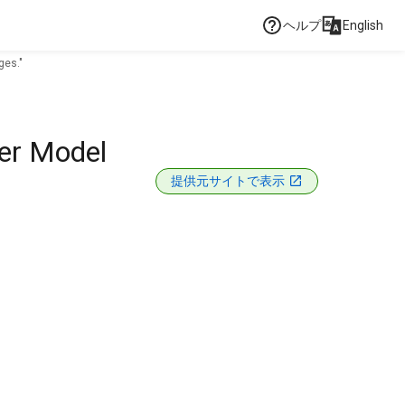
ヘルプ
English
ges."
ler Model
提供元サイトで表示