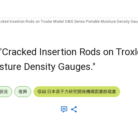
acked Insertion Rods on Troxler Model 3400 Series Portable Moisture Density Gau
"Cracked Insertion Rods on Trox
sture Density Gauges."
状況
復興
収録:日本原子力研究開発機構図書館蔵書