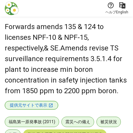
本文に飛ぶ
ヘルプ
English
Forwards amends 135 & 124 to
licenses NPF-10 & NPF-15,
respectively,& SE.Amends revise TS
surveillance requirements 3.5.1.4 for
plant to increase min boron
concentration in safety injection tanks
from 1850 ppm to 2200 ppm boron.
提供元サイトで表示
福島第一原発事故 (2011)
震災への備え
被災状況