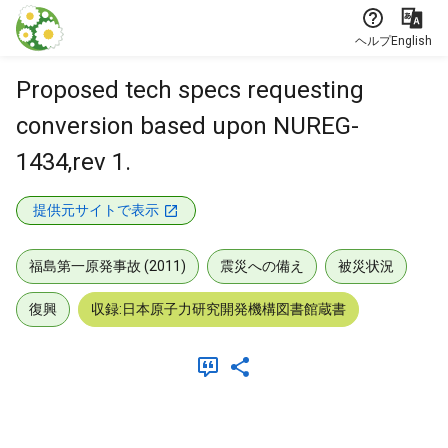
本文に飛ぶ
ヘルプ
English
Proposed tech specs requesting
conversion based upon NUREG-
1434,rev 1.
提供元サイトで表示
福島第一原発事故 (2011)
震災への備え
被災状況
復興
収録:日本原子力研究開発機構図書館蔵書