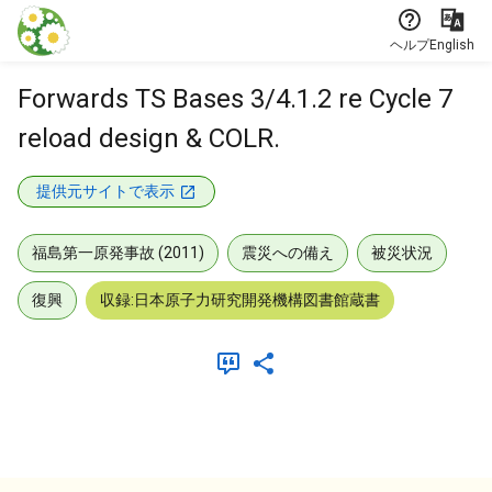
本文に飛ぶ
ヘルプ
English
Forwards TS Bases 3/4.1.2 re Cycle 7
reload design & COLR.
提供元サイトで表示
福島第一原発事故 (2011)
震災への備え
被災状況
復興
収録:日本原子力研究開発機構図書館蔵書
メタデータ