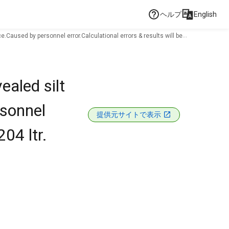
ヘルプ
English
.Caused by personnel error.Calculational errors & results will be
aled silt
rsonnel
提供元サイトで表示
04 ltr.