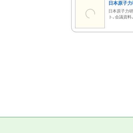
日本原子力
日本原子力研
ト、会議資料、