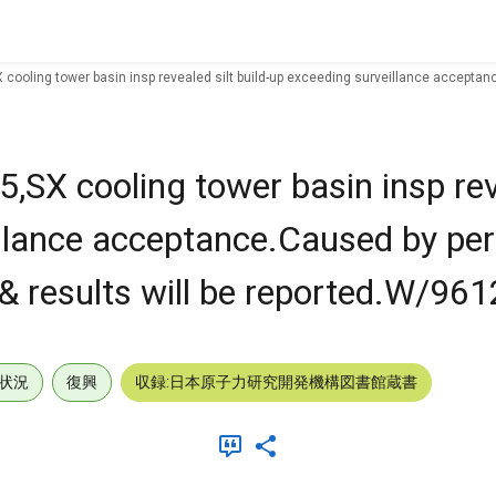
ooling tower basin insp revealed silt build-up exceeding surveillance acceptance
SX cooling tower basin insp reve
illance acceptance.Caused by pe
 & results will be reported.W/9612
状況
復興
収録:日本原子力研究開発機構図書館蔵書