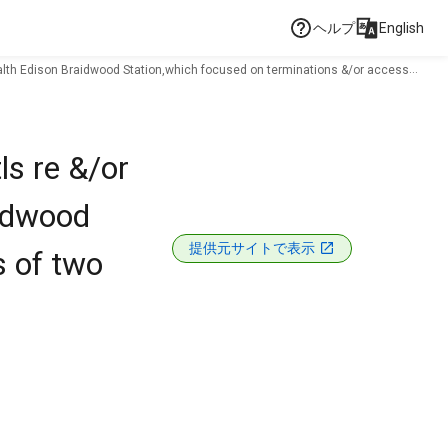
ヘルプ
English
ealth Edison Braidwood Station,which focused on terminations &/or access
ls re &/or
aidwood
提供元サイトで表示
s of two