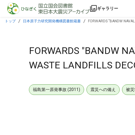
本文に飛ぶ
ギャラリー
トップ
日本原子力研究開発機構図書館蔵書
FORWARDS "BANDW NAVAL N
FORWARDS "BANDW NAV
WASTE LANDFILLS DECO
福島第一原発事故 (2011)
震災への備え
被災