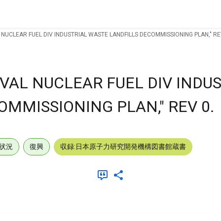
UCLEAR FUEL DIV INDUSTRIAL WASTE LANDFILLS DECOMMISSIONING PLAN," RE
AL NUCLEAR FUEL DIV INDUS
MMISSIONING PLAN," REV 0.
状況
復興
収録:日本原子力研究開発機構図書館蔵書