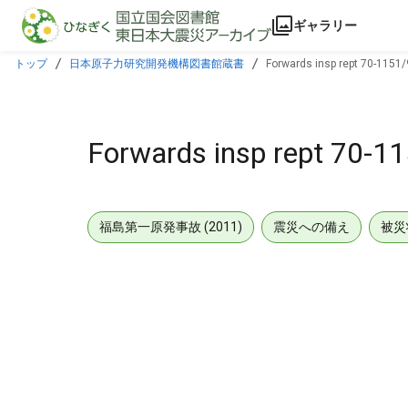
本文に飛ぶ
ギャラリー
トップ
日本原子力研究開発機構図書館蔵書
Forwards insp rept 70-1151
Forwards insp rept 70-
福島第一原発事故 (2011)
震災への備え
被災
メタデータ