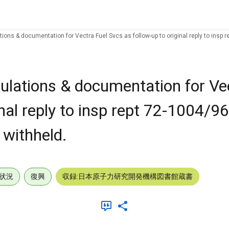
tions & documentation for Vectra Fuel Svcs as follow-up to original reply to insp r
culations & documentation for Ve
inal reply to insp rept 72-1004/9
 withheld.
状況
復興
収録:日本原子力研究開発機構図書館蔵書