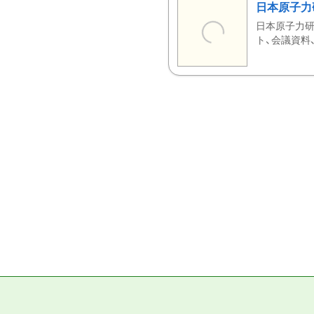
日本原子力
日本原子力研
ト、会議資料、