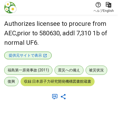
本文に飛ぶ
ヘルプ
English
Authorizes licensee to procure from
AEC,prior to 580630, addl 7,310 1b of
normal UF6.
提供元サイトで表示
福島第一原発事故 (2011)
震災への備え
被災状況
復興
収録:日本原子力研究開発機構図書館蔵書