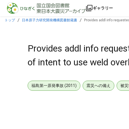
本文に飛ぶ
ギャラリー
トップ
日本原子力研究開発機構図書館蔵書
Provides addl info requested 
Provides addl info reques
of intent to use weld overl
福島第一原発事故 (2011)
震災への備え
被災