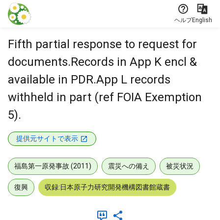
本文に飛ぶ
ヘルプ
English
Fifth partial response to request for
documents.Records in App K encl &
available in PDR.App L records
withheld in part (ref FOIA Exemption
5).
提供元サイトで表示
福島第一原発事故 (2011)
震災への備え
被災状況
復興
収録:日本原子力研究開発機構図書館蔵書