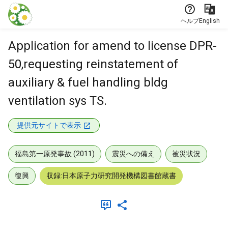
本文に飛ぶ
ヘルプ
English
Application for amend to license DPR-
50,requesting reinstatement of
auxiliary & fuel handling bldg
ventilation sys TS.
提供元サイトで表示
福島第一原発事故 (2011)
震災への備え
被災状況
復興
収録:日本原子力研究開発機構図書館蔵書