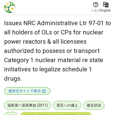
本文に飛ぶ
ヘルプ
English
Issues NRC Administrative Ltr 97-01 to
all holders of OLs or CPs for nuclear
power reactors & all licensees
authorized to possess or transport
Category 1 nuclear material re state
initiatives to legalize schedule 1
drugs.
提供元サイトで表示
福島第一原発事故 (2011)
震災への備え
被災状況