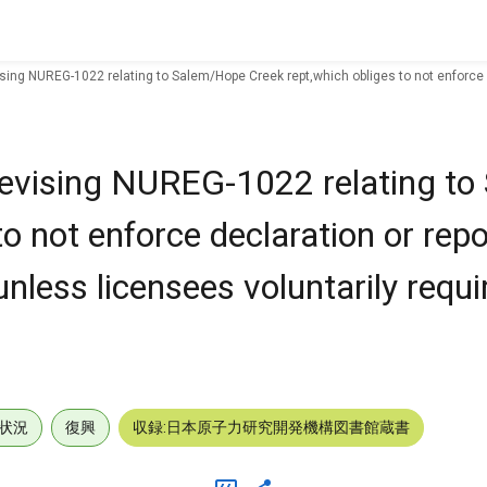
ng NUREG-1022 relating to Salem/Hope Creek rept,which obliges to not enforce d
evising NUREG-1022 relating to
o not enforce declaration or repo
less licensees voluntarily requi
状況
復興
収録:日本原子力研究開発機構図書館蔵書