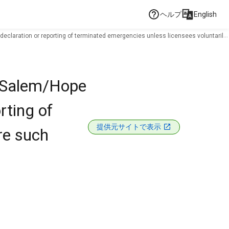
ヘルプ
English
eclaration or reporting of terminated emergencies unless licensees voluntarily
 Salem/Hope
rting of
提供元サイトで表示
re such