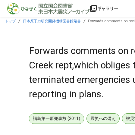
本文に飛ぶ
ギャラリー
トップ
日本原子力研究開発機構図書館蔵書
Forwards comments on revisi
require such reporting in plans.
Forwards comments on r
Creek rept,which obliges t
terminated emergencies un
reporting in plans.
福島第一原発事故 (2011)
震災への備え
被災