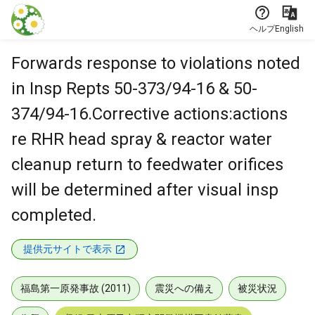
本文に飛ぶ
ヘルプ
English
Forwards response to violations noted
in Insp Repts 50-373/94-16 & 50-
374/94-16.Corrective actions:actions
re RHR head spray & reactor water
cleanup return to feedwater orifices
will be determined after visual insp
completed.
提供元サイトで表示
福島第一原発事故 (2011)
震災への備え
被災状況