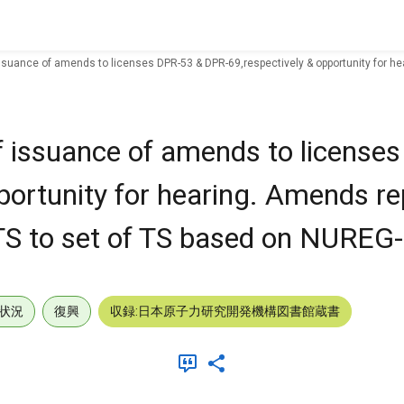
issuance of amends to licenses DPR-53 & DPR-69,respectively & opportunity for he
of issuance of amends to license
ortunity for hearing. Amends rep
TS to set of TS based on NUREG-
状況
復興
収録:日本原子力研究開発機構図書館蔵書