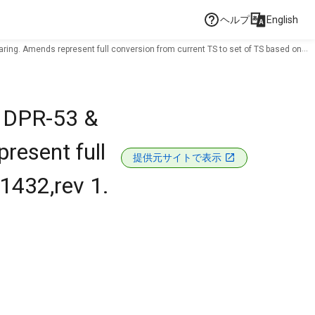
ヘルプ
English
aring. Amends represent full conversion from current TS to set of TS based on
s DPR-53 &
resent full
提供元サイトで表示
1432,rev 1.