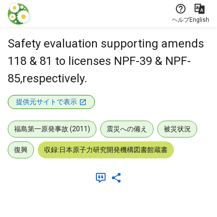
本文に飛ぶ
ヘルプ
English
Safety evaluation supporting amends
118 & 81 to licenses NPF-39 & NPF-
85,respectively.
提供元サイトで表示
福島第一原発事故 (2011)
震災への備え
被災状況
復興
収録:日本原子力研究開発機構図書館蔵書