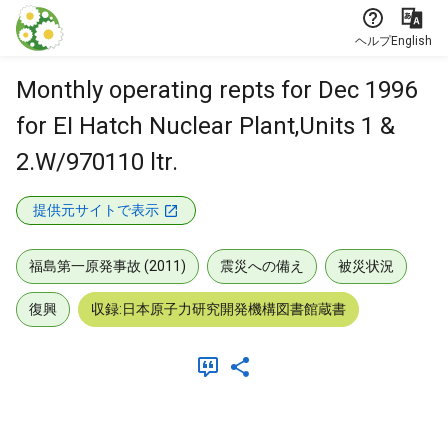
本文に飛ぶ
ヘルプ
English
Monthly operating repts for Dec 1996
for EI Hatch Nuclear Plant,Units 1 &
2.W/970110 ltr.
提供元サイトで表示
福島第一原発事故 (2011)
震災への備え
被災状況
復興
収録:日本原子力研究開発機構図書館蔵書