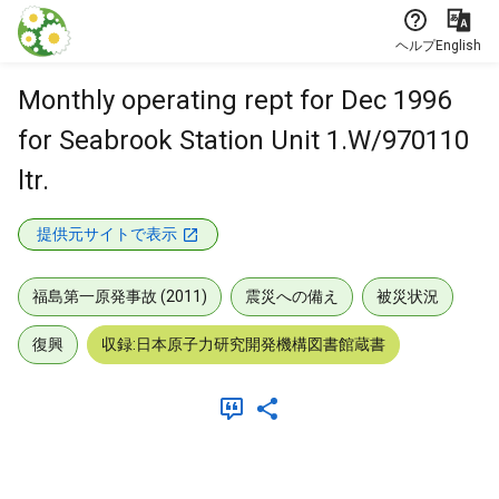
本文に飛ぶ
ヘルプ
English
Monthly operating rept for Dec 1996
for Seabrook Station Unit 1.W/970110
ltr.
提供元サイトで表示
福島第一原発事故 (2011)
震災への備え
被災状況
復興
収録:日本原子力研究開発機構図書館蔵書