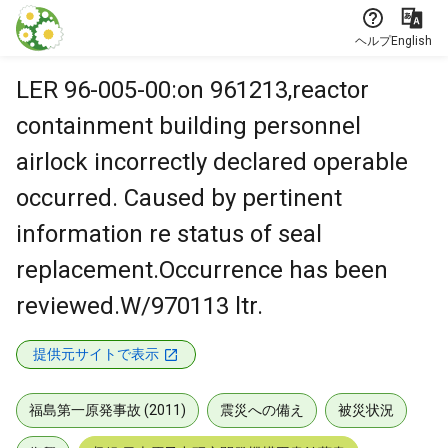
本文に飛ぶ
ヘルプ
English
LER 96-005-00:on 961213,reactor
containment building personnel
airlock incorrectly declared operable
occurred. Caused by pertinent
information re status of seal
replacement.Occurrence has been
reviewed.W/970113 ltr.
提供元サイトで表示
福島第一原発事故 (2011)
震災への備え
被災状況