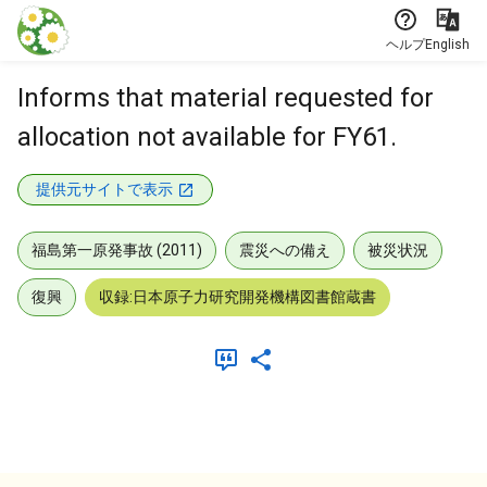
本文に飛ぶ
ヘルプ
English
Informs that material requested for
allocation not available for FY61.
提供元サイトで表示
福島第一原発事故 (2011)
震災への備え
被災状況
復興
収録:日本原子力研究開発機構図書館蔵書
メタデータ