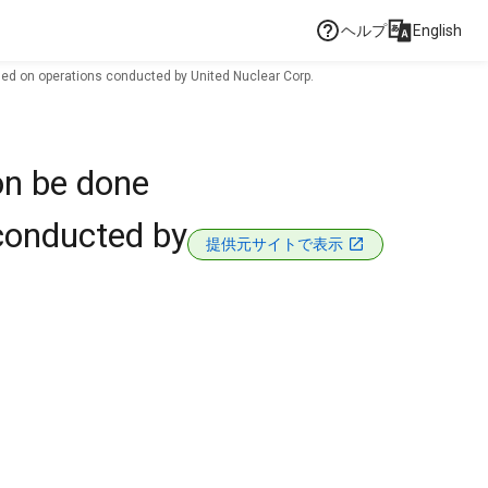
ヘルプ
English
sed on operations conducted by United Nuclear Corp.
on be done
conducted by
提供元サイトで表示