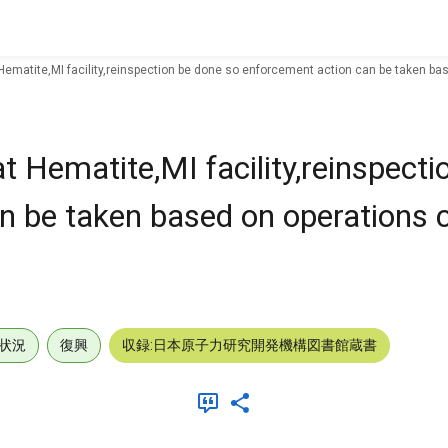
ematite,MI facility,reinspection be done so enforcement action can be taken ba
 Hematite,MI facility,reinspecti
n be taken based on operations 
状況
復興
収録:日本原子力研究開発機構図書館蔵書