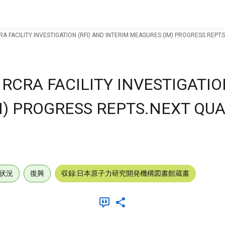
FACILITY INVESTIGATION (RFI) AND INTERIM MEASURES (IM) PROGRESS REPT
CRA FACILITY INVESTIGATION
M) PROGRESS REPTS.NEXT QU
状況
復興
収録:日本原子力研究開発機構図書館蔵書