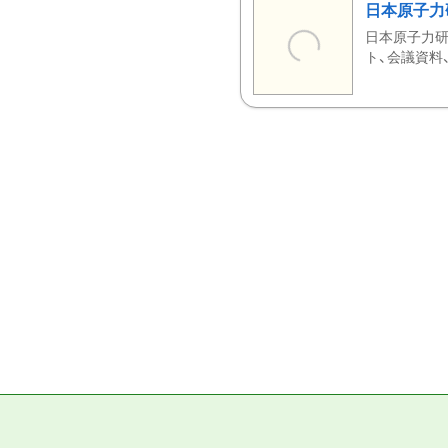
日本原子力
日本原子力研
ト、会議資料、