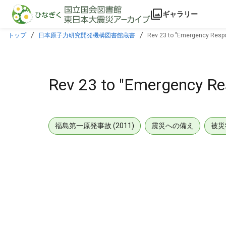
本文に飛ぶ
ギャラリー
トップ
日本原子力研究開発機構図書館蔵書
Rev 23 to "Emergency Respo
Rev 23 to "Emergency Re
福島第一原発事故 (2011)
震災への備え
被災
メタデータ