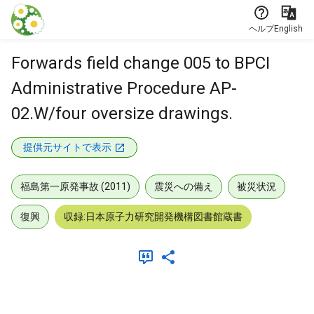
本文に飛ぶ
ヘルプ
English
Forwards field change 005 to BPCI
Administrative Procedure AP-
02.W/four oversize drawings.
提供元サイトで表示
福島第一原発事故 (2011)
震災への備え
被災状況
復興
収録:日本原子力研究開発機構図書館蔵書