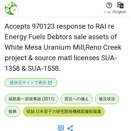
本文に飛ぶ
ヘルプ
English
Accepts 970123 response to RAI re
Energy Fuels Debtors sale assets of
White Mesa Uranium Mill,Reno Creek
project & source matl licenses SUA-
1358 & SUA-1558.
提供元サイトで表示
福島第一原発事故 (2011)
震災への備え
被災状況
復興
収録:日本原子力研究開発機構図書館蔵書