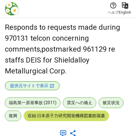
本文に飛ぶ
ヘルプ
English
Responds to requests made during
970131 telcon concerning
comments,postmarked 961129 re
staffs DEIS for Shieldalloy
Metallurgical Corp.
提供元サイトで表示
福島第一原発事故 (2011)
震災への備え
被災状況
復興
収録:日本原子力研究開発機構図書館蔵書