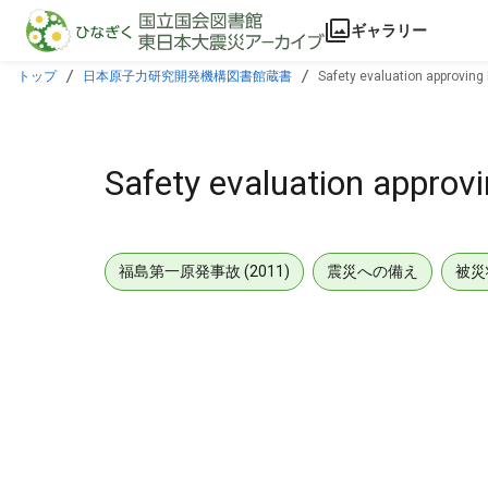
本文に飛ぶ
ギャラリー
トップ
日本原子力研究開発機構図書館蔵書
Safety evaluation approving
Safety evaluation appro
福島第一原発事故 (2011)
震災への備え
被災
メタデータ