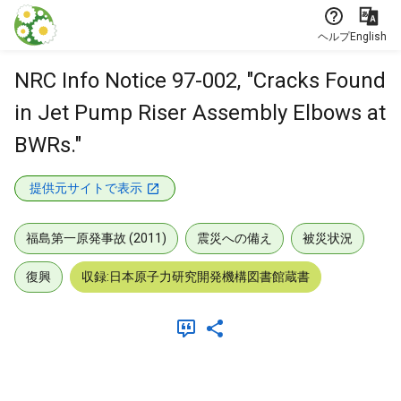
本文に飛ぶ
ヘルプ
English
NRC Info Notice 97-002, "Cracks Found
in Jet Pump Riser Assembly Elbows at
BWRs."
提供元サイトで表示
福島第一原発事故 (2011)
震災への備え
被災状況
復興
収録:日本原子力研究開発機構図書館蔵書