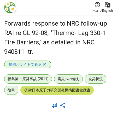
本文に飛ぶ
ヘルプ
English
Forwards response to NRC follow-up
RAI re GL 92-08, "Thermo- Lag 330-1
Fire Barriers," as detailed in NRC
940811 ltr.
提供元サイトで表示
福島第一原発事故 (2011)
震災への備え
被災状況
復興
収録:日本原子力研究開発機構図書館蔵書