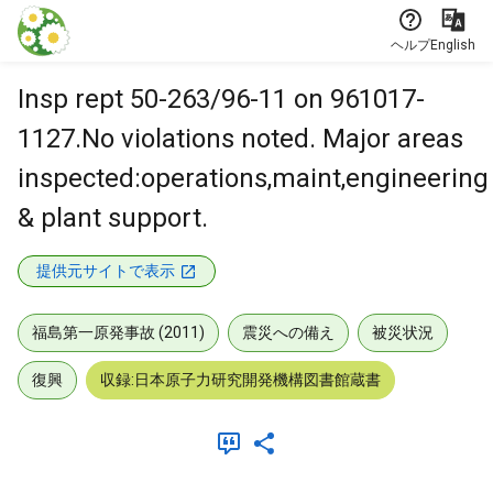
本文に飛ぶ
ヘルプ
English
Insp rept 50-263/96-11 on 961017-
1127.No violations noted. Major areas
inspected:operations,maint,engineering
& plant support.
提供元サイトで表示
福島第一原発事故 (2011)
震災への備え
被災状況
復興
収録:日本原子力研究開発機構図書館蔵書