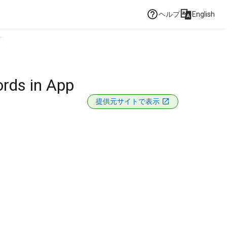
ヘルプ
English
.
ords in App
提供元サイトで表示