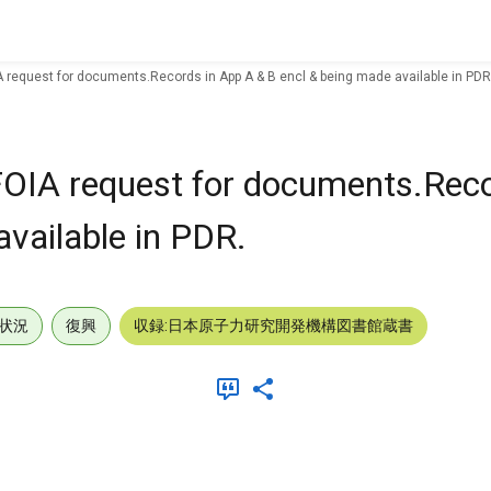
IA request for documents.Records in App A & B encl & being made available in PDR
o FOIA request for documents.Rec
vailable in PDR.
状況
復興
収録:日本原子力研究開発機構図書館蔵書