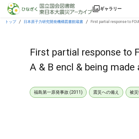
本文に飛ぶ
ギャラリー
トップ
日本原子力研究開発機構図書館蔵書
First partial response to FO
First partial response t
A & B encl & being made a
福島第一原発事故 (2011)
震災への備え
被災