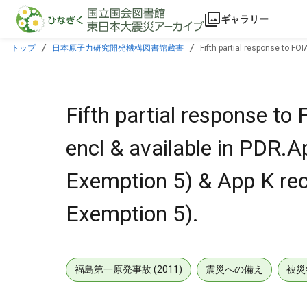
本文に飛ぶ
ギャラリー
トップ
日本原子力研究開発機構図書館蔵書
Fifth partial response to FO
FOIA Exemption 5).
Fifth partial response to
encl & available in PDR.A
Exemption 5) & App K rec
Exemption 5).
福島第一原発事故 (2011)
震災への備え
被災