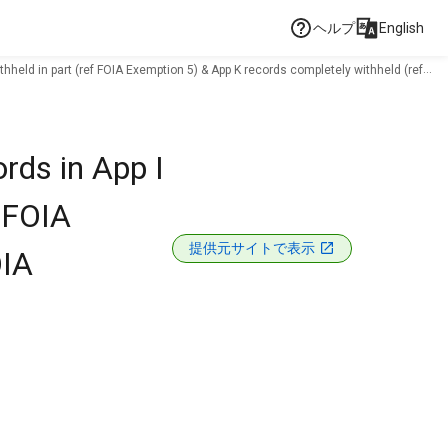
ヘルプ
English
thheld in part (ref FOIA Exemption 5) & App K records completely withheld (ref
rds in App I
f FOIA
提供元サイトで表示
OIA