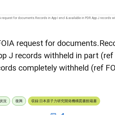
IA request for documents.Records in App I encl & available in PDR.App J records wi
 FOIA request for documents.Reco
pp J records withheld in part (re
ords completely withheld (ref F
状況
復興
収録:日本原子力研究開発機構図書館蔵書