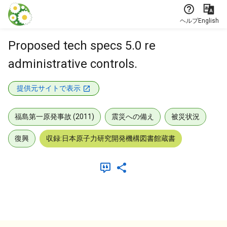
本文に飛ぶ
ヘルプ
English
Proposed tech specs 5.0 re
administrative controls.
提供元サイトで表示
福島第一原発事故 (2011)
震災への備え
被災状況
復興
収録:日本原子力研究開発機構図書館蔵書
メタデータ