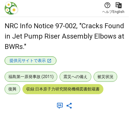
本文に飛ぶ
ヘルプ
English
NRC Info Notice 97-002, "Cracks Found
in Jet Pump Riser Assembly Elbows at
BWRs."
提供元サイトで表示
福島第一原発事故 (2011)
震災への備え
被災状況
復興
収録:日本原子力研究開発機構図書館蔵書